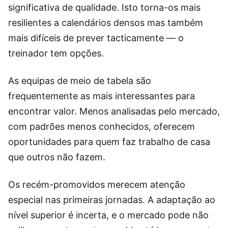
significativa de qualidade. Isto torna-os mais
resilientes a calendários densos mas também
mais difíceis de prever tacticamente — o
treinador tem opções.
As equipas de meio de tabela são
frequentemente as mais interessantes para
encontrar valor. Menos analisadas pelo mercado,
com padrões menos conhecidos, oferecem
oportunidades para quem faz trabalho de casa
que outros não fazem.
Os recém-promovidos merecem atenção
especial nas primeiras jornadas. A adaptação ao
nível superior é incerta, e o mercado pode não