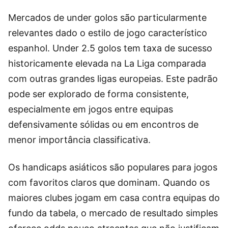
Mercados de under golos são particularmente
relevantes dado o estilo de jogo característico
espanhol. Under 2.5 golos tem taxa de sucesso
historicamente elevada na La Liga comparada
com outras grandes ligas europeias. Este padrão
pode ser explorado de forma consistente,
especialmente em jogos entre equipas
defensivamente sólidas ou em encontros de
menor importância classificativa.
Os handicaps asiáticos são populares para jogos
com favoritos claros que dominam. Quando os
maiores clubes jogam em casa contra equipas do
fundo da tabela, o mercado de resultado simples