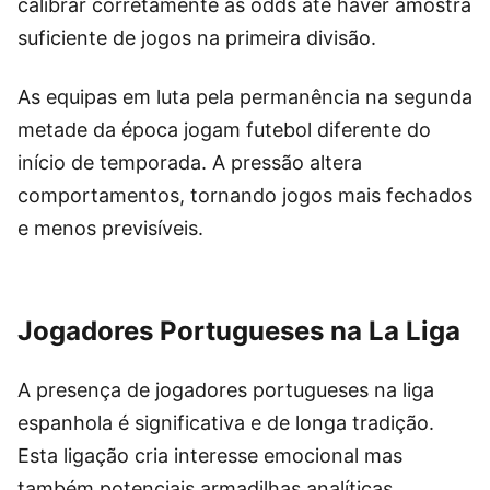
calibrar corretamente as odds até haver amostra
suficiente de jogos na primeira divisão.
As equipas em luta pela permanência na segunda
metade da época jogam futebol diferente do
início de temporada. A pressão altera
comportamentos, tornando jogos mais fechados
e menos previsíveis.
Jogadores Portugueses na La Liga
A presença de jogadores portugueses na liga
espanhola é significativa e de longa tradição.
Esta ligação cria interesse emocional mas
também potenciais armadilhas analíticas.