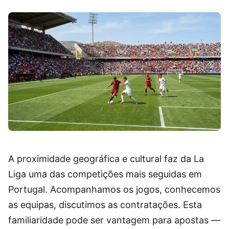
A proximidade geográfica e cultural faz da La
Liga uma das competições mais seguidas em
Portugal. Acompanhamos os jogos, conhecemos
as equipas, discutimos as contratações. Esta
familiaridade pode ser vantagem para apostas —